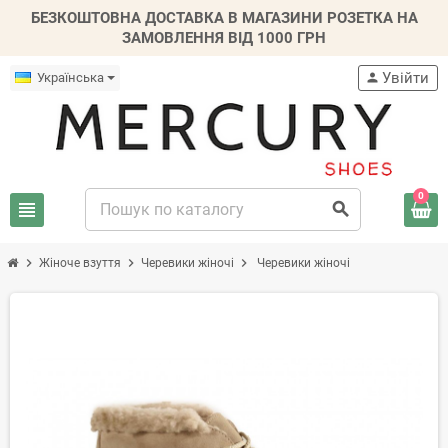
БЕЗКОШТОВНА ДОСТАВКА В МАГАЗИНИ РОЗЕТКА НА
ЗАМОВЛЕННЯ ВІД 1000 ГРН
Увійти
Українська
person
0
view_headline
search
chevron_right
chevron_right
chevron_right
Жіноче взуття
Черевики жіночі
Черевики жіночі
-20%