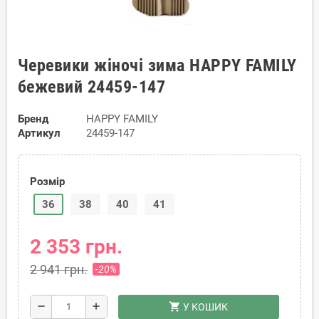
Черевики жіночі зима HAPPY FAMILY
бежевий 24459-147
Бренд
HAPPY FAMILY
Артикул
24459-147
Розмір
36
38
40
41
2 353 грн.
2 941 грн.
-20%
shopping_cart
remove
add
У КОШИК