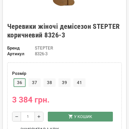
Черевики жіночі демісезон STEPTER
коричневий 8326-3
Бренд
STEPTER
Артикул
8326-3
Розмір
36
37
38
39
41
3 384 грн.
shopping_cart
remove
add
У КОШИК