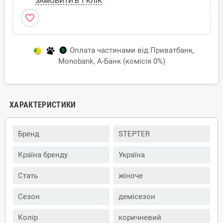
ЗАМОВИТИ В 1 КЛІК
favorite_border
Оплата частинами від Приватбанк,
Monobank, А-Банк (комісія 0%)
ХАРАКТЕРИСТИКИ
Бренд
STEPTER
Країна бренду
Україна
Стать
жіноче
Сезон
демісезон
Колір
коричневий