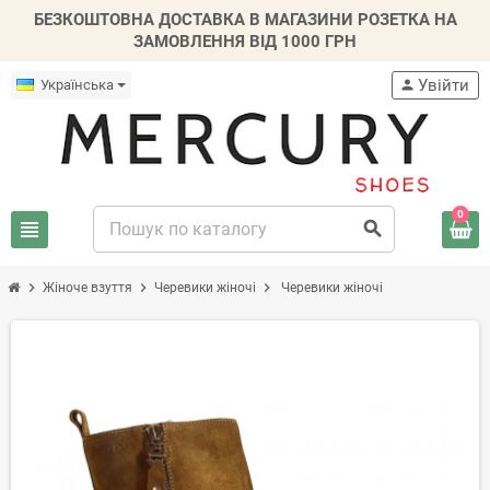
БЕЗКОШТОВНА ДОСТАВКА В МАГАЗИНИ РОЗЕТКА НА
ЗАМОВЛЕННЯ ВІД 1000 ГРН
Увійти
Українська
person
0
view_headline
search
chevron_right
chevron_right
chevron_right
Жіноче взуття
Черевики жіночі
Черевики жіночі