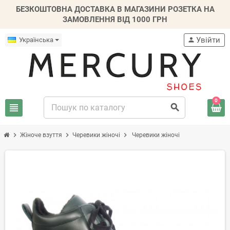
БЕЗКОШТОВНА ДОСТАВКА В МАГАЗИНИ РОЗЕТКА НА
ЗАМОВЛЕННЯ ВІД 1000 ГРН
Увійти
Українська
person
0
view_headline
search
chevron_right
chevron_right
chevron_right
Жіноче взуття
Черевики жіночі
Черевики жіночі