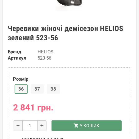
Черевики жіночі демісезон HELIOS
зелений 523-56
Бренд
HELIOS
Артикул
523-56
Розмір
36
37
38
2 841 грн.
shopping_cart
remove
add
У КОШИК