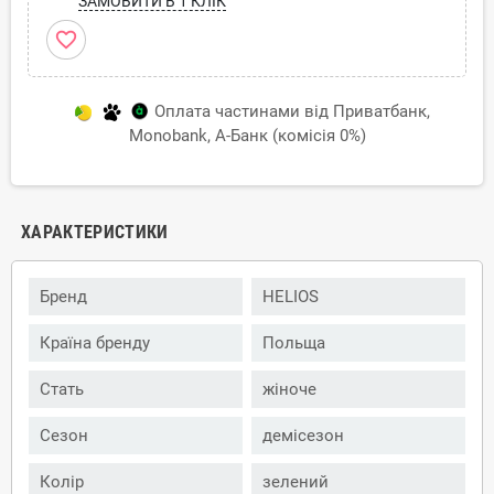
ЗАМОВИТИ В 1 КЛІК
favorite_border
Оплата частинами від Приватбанк,
Monobank, А-Банк (комісія 0%)
ХАРАКТЕРИСТИКИ
Бренд
HELIOS
Країна бренду
Польща
Стать
жіноче
Сезон
демісезон
Колір
зелений