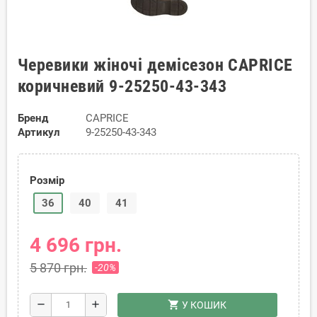
Черевики жіночі демісезон CAPRICE
коричневий 9-25250-43-343
Бренд
CAPRICE
Артикул
9-25250-43-343
Розмір
36
40
41
4 696 грн.
5 870 грн.
-20%
shopping_cart
remove
add
У КОШИК