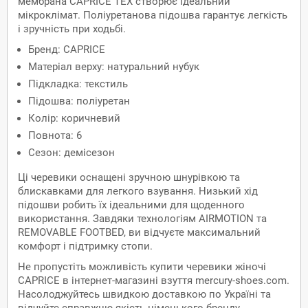
мембрана CAPRICE TEX створює ідеальний
мікроклімат. Поліуретанова підошва гарантує легкість
і зручність при ходьбі.
Бренд: CAPRICE
Матеріал верху: натуральний нубук
Підкладка: текстиль
Підошва: поліуретан
Колір: коричневий
Повнота: 6
Сезон: демісезон
Ці черевики оснащені зручною шнурівкою та
блискавками для легкого взування. Низький хід
підошви робить їх ідеальними для щоденного
використання. Завдяки технологіям AIRMOTION та
REMOVABLE FOOTBED, ви відчуєте максимальний
комфорт і підтримку стопи.
Не пропустіть можливість купити черевики жіночі
CAPRICE в інтернет-магазині взуття mercury-shoes.com.
Насолоджуйтесь швидкою доставкою по Україні та
відчуйте справжню якість німецького бренду.