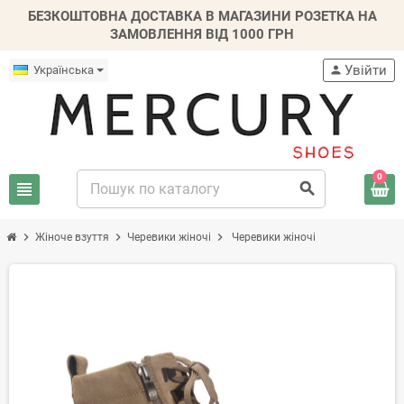
БЕЗКОШТОВНА ДОСТАВКА В МАГАЗИНИ РОЗЕТКА НА
ЗАМОВЛЕННЯ ВІД 1000 ГРН
Увійти
Українська
person
0
view_headline
search
chevron_right
chevron_right
chevron_right
Жіноче взуття
Черевики жіночі
Черевики жіночі
-20%