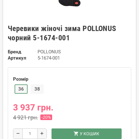
Черевики жіночі зима POLLONUS
чорний 5-1674-001
Бренд
POLLONUS
Артикул
5-1674-001
Розмір
36
38
3 937 грн.
4 921 грн.
-20%
shopping_cart
remove
add
У КОШИК