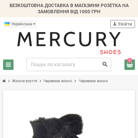
БЕЗКОШТОВНА ДОСТАВКА В МАГАЗИНИ РОЗЕТКА НА
ЗАМОВЛЕННЯ ВІД 1000 ГРН
Увійти
Українська
person
0
view_headline
search
chevron_right
chevron_right
chevron_right
Жіноче взуття
Черевики жіночі
Черевики жіночі
-20%