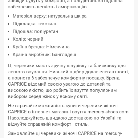
завжди будуть у комфорті, а поліуретанова підошва
забезпечить легкість і амортизацію.
Матеріал верху: натуральна шкіра
Підкладка: текстиль
Підошва: поліуретан
Колір: чорний
Країна бренда: Німеччина
Країна виробник: Бангладеш
Ці черевики мають зручну шнурівку та блискавку для
легкого взування. Низький підбор додає елегантності,
а повнота 6 забезпечує комфортну посадку. Бренд
CAPRICE відомий своєю увагою до деталей та
високою якістю, що робить їх взуття популярним
вибором серед жінок у всьому світі.
Не втрачайте можливість купити черевики жіночі
CAPRICE в інтернет-магазині взуття mercury-shoes.com.
Насолоджуйтесь швидкою доставкою по Україні та
відчуйте справжній комфорт і стиль.
Замовляйте ці черевики жіночі CAPRICE на mercury-