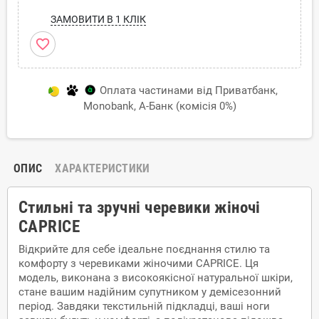
ЗАМОВИТИ В 1 КЛІК
favorite_border
Оплата частинами від Приватбанк,
Monobank, А-Банк (комісія 0%)
ОПИС
ХАРАКТЕРИСТИКИ
Стильні та зручні черевики жіночі
CAPRICE
Відкрийте для себе ідеальне поєднання стилю та
комфорту з черевиками жіночими CAPRICE. Ця
модель, виконана з високоякісної натуральної шкіри,
стане вашим надійним супутником у демісезонний
період. Завдяки текстильній підкладці, ваші ноги