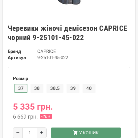
Черевики жіночі демісезон CAPRICE
чорний 9-25101-45-022
Бренд
CAPRICE
Артикул
9-25101-45-022
Розмір
37
38
38.5
39
40
5 335 грн.
6 669 грн.
-20%
shopping_cart
remove
add
У КОШИК