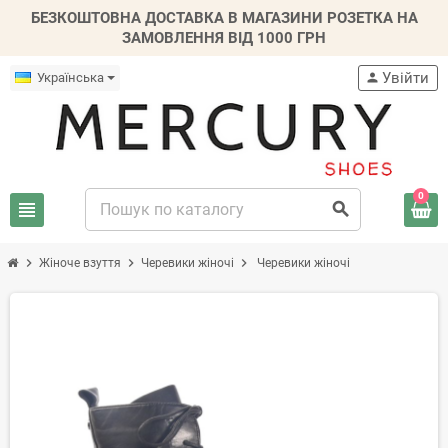
БЕЗКОШТОВНА ДОСТАВКА В МАГАЗИНИ РОЗЕТКА НА
ЗАМОВЛЕННЯ ВІД 1000 ГРН
Увійти
Українська
person
0
view_headline
search
chevron_right
chevron_right
chevron_right
Жіноче взуття
Черевики жіночі
Черевики жіночі
-20%