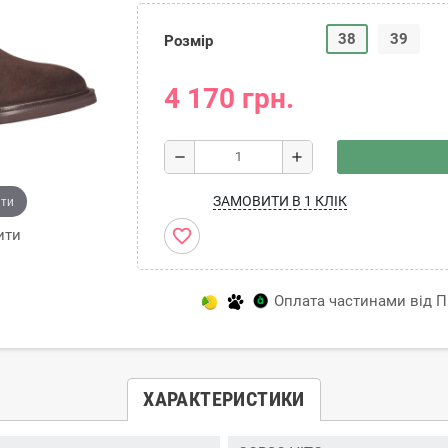
38
39
Розмір
4 170 грн.
remove
add
ити
ЗАМОВИТИ В 1 КЛІК
favorite_border
ити
Оплата частинами від Пр
ХАРАКТЕРИСТИКИ