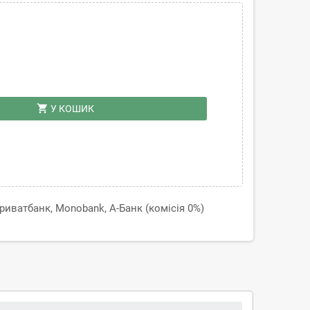
shopping_cart
У КОШИК
иватбанк, Monobank, А-Банк (комісія 0%)