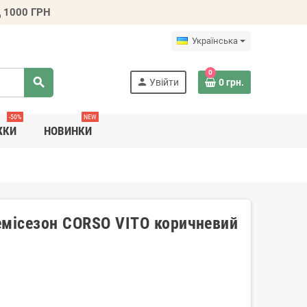
 1000 ГРН
Українська
0
search
person
Увійти
0 грн.
-50%
NEW
ЖКИ
НОВИНКИ
емісезон CORSO VITO коричневий