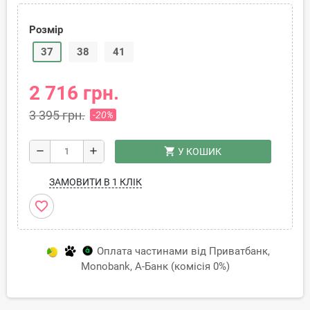
Розмір
37
38
41
2 716 грн.
3 395 грн.
-20%
shopping_cart
remove
add
У КОШИК
ЗАМОВИТИ В 1 КЛІК
favorite_border
Оплата частинами від Приватбанк,
Monobank, А-Банк (комісія 0%)