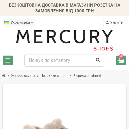
БЕЗКОШТОВНА ДОСТАВКА В МАГАЗИНИ РОЗЕТКА НА
ЗАМОВЛЕННЯ ВІД 1000 ГРН
Увійти
Українська
person
0
view_headline
search
chevron_right
chevron_right
chevron_right
Жіноче взуття
Черевики жіночі
Черевики жіночі
-20%