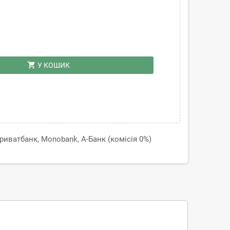
shopping_cart
У КОШИК
иватбанк, Monobank, А-Банк (комісія 0%)