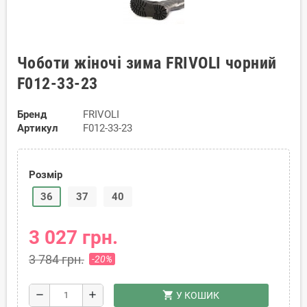
Чоботи жіночі зима FRIVOLI чорний
F012-33-23
Бренд
FRIVOLI
Артикул
F012-33-23
Розмір
36
37
40
3 027 грн.
3 784 грн.
-20%
shopping_cart
remove
add
У КОШИК