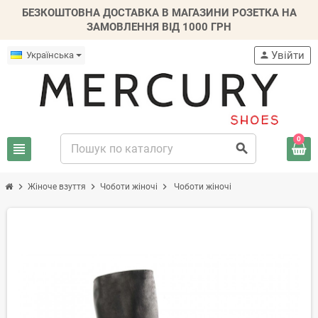
БЕЗКОШТОВНА ДОСТАВКА В МАГАЗИНИ РОЗЕТКА НА
ЗАМОВЛЕННЯ ВІД 1000 ГРН
Увійти
Українська
person
0
view_headline
search
chevron_right
chevron_right
chevron_right
Жіноче взуття
Чоботи жіночі
Чоботи жіночі
-20%