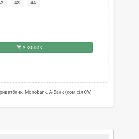
42
43
44
shopping_cart
У КОШИК
иватбанк, Monobank, А-Банк (комісія 0%)