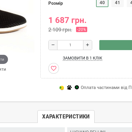
40
41
Розмір
1 687 грн.
2 109 грн.
-20%
remove
add
ЗАМОВИТИ В 1 КЛІК
ити
favorite_border
ити
Оплата частинами від Пр
ХАРАКТЕРИСТИКИ