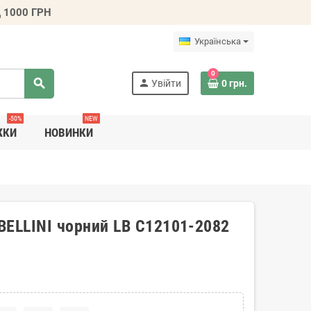
 1000 ГРН
Українська
0
search
person
Увійти
0 грн.
-50%
NEW
ЖКИ
НОВИНКИ
 BELLINI чорний LB C12101-2082