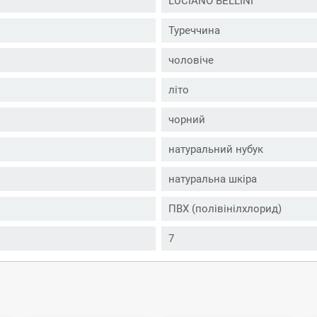
LUCIANO BELLINI
Туреччина
чоловіче
літо
чорний
натуральний нубук
натуральна шкіра
ПВХ (полівінілхлорид)
7