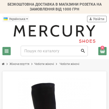
БЕЗКОШТОВНА ДОСТАВКА В МАГАЗИНИ РОЗЕТКА НА
ЗАМОВЛЕННЯ ВІД 1000 ГРН
Увійти
Українська
person
0
view_headline
search
chevron_right
chevron_right
chevron_right
Жіноче взуття
Чоботи жіночі
Чоботи жіночі
-20%