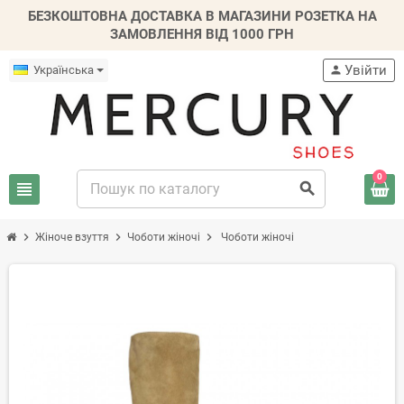
БЕЗКОШТОВНА ДОСТАВКА В МАГАЗИНИ РОЗЕТКА НА
ЗАМОВЛЕННЯ ВІД 1000 ГРН
Увійти
Українська
person
0
view_headline
search
chevron_right
chevron_right
chevron_right
Жіноче взуття
Чоботи жіночі
Чоботи жіночі
-20%