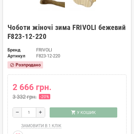
Чоботи жіночі зима FRIVOLI бежевий
F823-12-220
Бренд
FRIVOLI
Артикул
F823-12-220
Розпродано
block
2 666 грн.
3 332 грн.
-20%
shopping_cart
remove
add
У КОШИК
ЗАМОВИТИ В 1 КЛІК