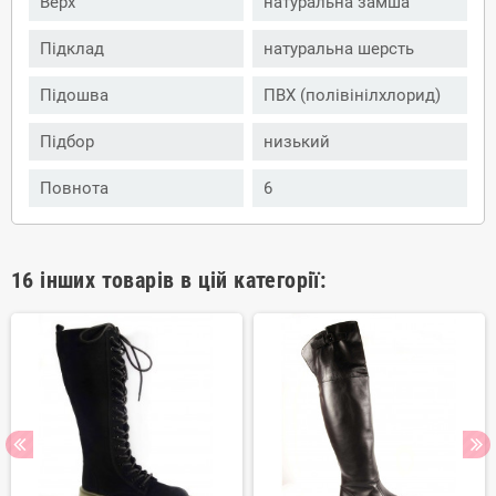
Верх
натуральна замша
Підклад
натуральна шерсть
Підошва
ПВХ (полівінілхлорид)
Підбор
низький
Повнота
6
16 інших товарів в цій категорії: