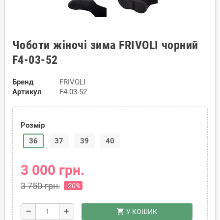
Чоботи жіночі зима FRIVOLI чорний
F4-03-52
Бренд
FRIVOLI
Артикул
F4-03-52
Розмір
36
37
39
40
3 000 грн.
3 750 грн.
-20%
shopping_cart
remove
add
У КОШИК