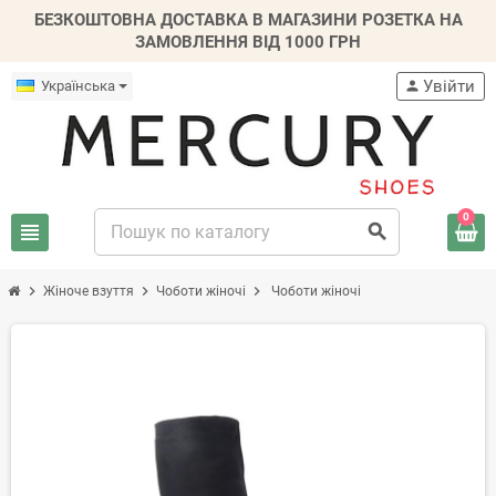
БЕЗКОШТОВНА ДОСТАВКА В МАГАЗИНИ РОЗЕТКА НА
ЗАМОВЛЕННЯ ВІД 1000 ГРН
Увійти
Українська
person
0
view_headline
search
chevron_right
chevron_right
chevron_right
Жіноче взуття
Чоботи жіночі
Чоботи жіночі
-20%