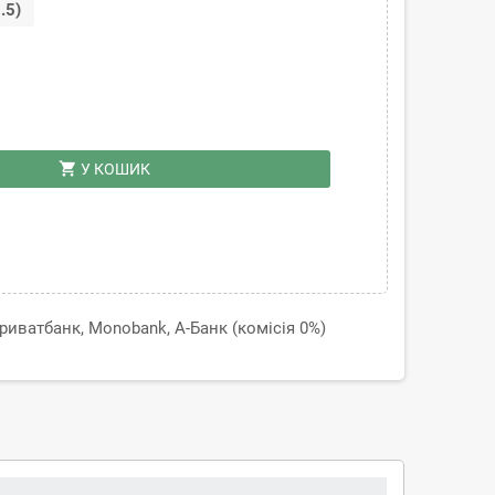
.5)
shopping_cart
У КОШИК
иватбанк, Monobank, А-Банк (комісія 0%)