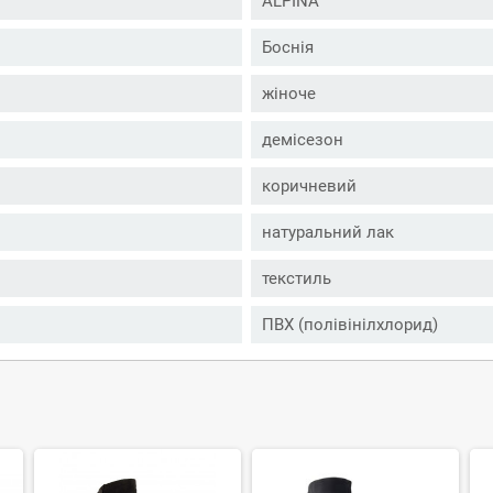
ALPINA
Боснія
жіноче
демісезон
коричневий
натуральний лак
текстиль
ПВХ (полівінілхлорид)