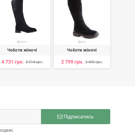
Чоботи жіночі
Чоботи жіночі
Чоб
4 731 грн.
2 799 грн.
2 852 
5 914 грн.
3 499 грн.
Підписатись
родажі.