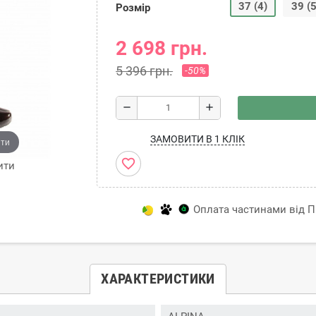
37 (4)
39 (5
Розмір
2 698 грн.
5 396 грн.
-50%
remove
add
ЗАМОВИТИ В 1 КЛІК
ити
favorite_border
ити
Оплата частинами від Пр
ХАРАКТЕРИСТИКИ