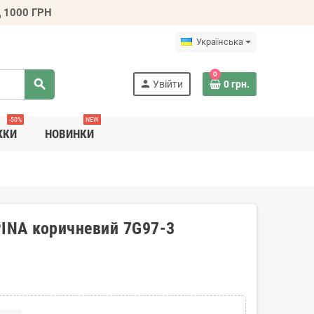
 1000 ГРН
Українська
0
search
person
Увійти
0 грн.
-50%
NEW
ЖКИ
НОВИНКИ
PINA коричневий 7G97-3