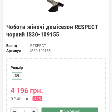
Чоботи жіночі демісезон RESPECT
чорний IS30-109155
Бренд
RESPECT
Артикул
IS30-109155
Розмір
39
4 196 грн.
5 245 грн.
-20%
shopping_cart
remove
add
У КОШИК