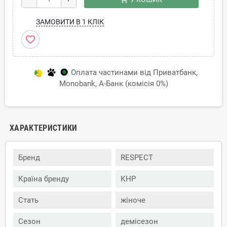
ЗАМОВИТИ В 1 КЛІК
favorite_border
Оплата частинами від Приватбанк,
Monobank, А-Банк (комісія 0%)
ХАРАКТЕРИСТИКИ
Бренд
RESPECT
Країна бренду
КНР
Стать
жіноче
Сезон
демісезон