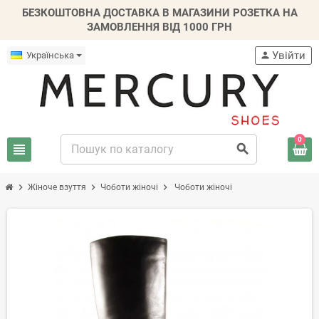
БЕЗКОШТОВНА ДОСТАВКА В МАГАЗИНИ РОЗЕТКА НА
ЗАМОВЛЕННЯ ВІД 1000 ГРН
Увійти
Українська
person
0
view_headline
search
chevron_right
chevron_right
chevron_right
Жіноче взуття
Чоботи жіночі
Чоботи жіночі
-20%