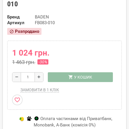
010
Бренд
BADEN
Артикул
FB083-010
Розпродано
block
1 024 грн.
1 463 грн.
-30%
shopping_cart
remove
add
У КОШИК
ЗАМОВИТИ В 1 КЛІК
favorite_border
Оплата частинами від Приватбанк,
Monobank, А-Банк (комісія 0%)