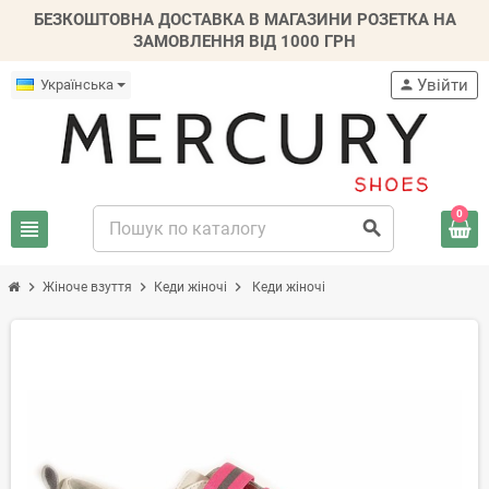
БЕЗКОШТОВНА ДОСТАВКА В МАГАЗИНИ РОЗЕТКА НА
ЗАМОВЛЕННЯ ВІД 1000 ГРН
Увійти
Українська
person
0
view_headline
search
chevron_right
chevron_right
chevron_right
Жіноче взуття
Кеди жіночі
Кеди жіночі
-30%