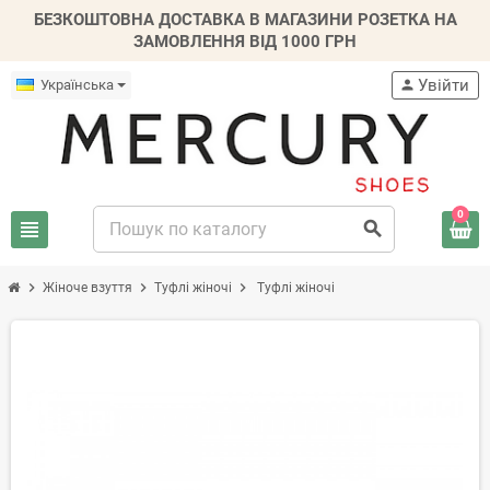
БЕЗКОШТОВНА ДОСТАВКА В МАГАЗИНИ РОЗЕТКА НА
ЗАМОВЛЕННЯ ВІД 1000 ГРН
Увійти
Українська
person
0
view_headline
search
chevron_right
chevron_right
chevron_right
Жіноче взуття
Туфлі жіночі
Туфлі жіночі