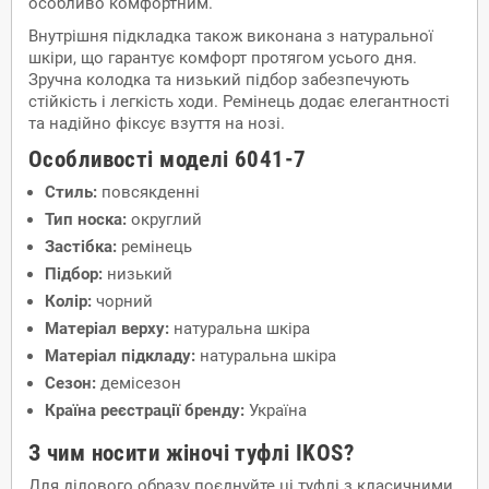
особливо комфортним.
Внутрішня підкладка також виконана з натуральної
шкіри, що гарантує комфорт протягом усього дня.
Зручна колодка та низький підбор забезпечують
стійкість і легкість ходи. Ремінець додає елегантності
та надійно фіксує взуття на нозі.
Особливості моделі 6041-7
Стиль:
повсякденні
Тип носка:
округлий
Застібка:
ремінець
Підбор:
низький
Колір:
чорний
Матеріал верху:
натуральна шкіра
Матеріал підкладу:
натуральна шкіра
Сезон:
демісезон
Країна реєстрації бренду:
Україна
З чим носити жіночі туфлі IKOS?
Для ділового образу поєднуйте ці туфлі з класичними