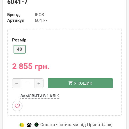
6041-7
Бренд
IKOS
Артикул
6041-7
Розмір
40
2 855 грн.
shopping_cart
remove
add
У КОШИК
ЗАМОВИТИ В 1 КЛІК
favorite_border
Оплата частинами від Приватбанк,