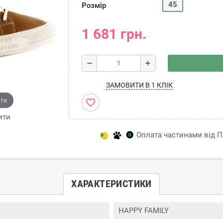
45
Розмір
1 681 грн.
remove
add
ЗАМОВИТИ В 1 КЛІК
ити
favorite_border
ити
Оплата частинами від Пр
ХАРАКТЕРИСТИКИ
HAPPY FAMILY