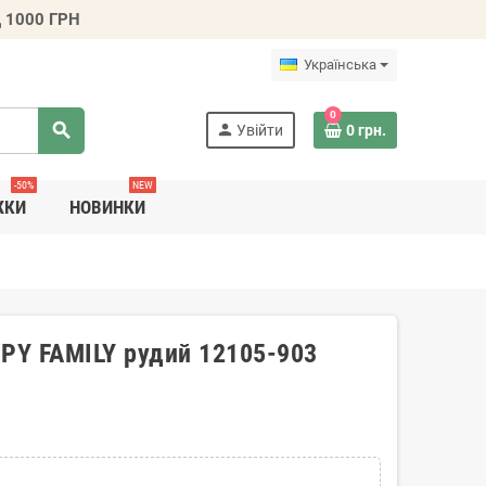
 1000 ГРН
Українська
0
search
person
Увійти
0 грн.
-50%
NEW
ЖКИ
НОВИНКИ
PPY FAMILY рудий 12105-903