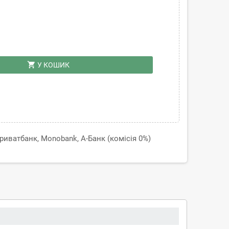
shopping_cart
У КОШИК
иватбанк, Monobank, А-Банк (комісія 0%)