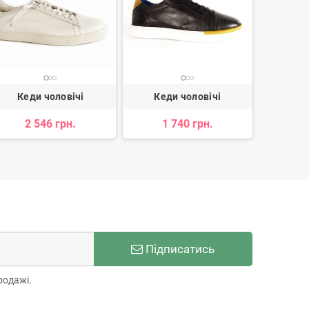
Кеди чоловічі
Кеди чоловічі
Кед
2 546 грн.
1 740 грн.
2 238 
Підписатись
родажі.