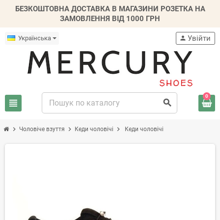
БЕЗКОШТОВНА ДОСТАВКА В МАГАЗИНИ РОЗЕТКА НА
ЗАМОВЛЕННЯ ВІД 1000 ГРН
Увійти
Українська
person
0
view_headline
search
chevron_right
chevron_right
chevron_right
Чоловіче взуття
Кеди чоловічі
Кеди чоловічі