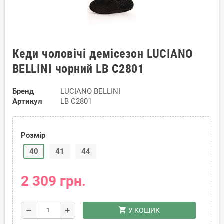
Кеди чоловічі демісезон LUCIANO
BELLINI чорний LB C2801
Бренд
LUCIANO BELLINI
Артикул
LB C2801
Розмір
40
41
44
2 309 грн.
shopping_cart
remove
add
У КОШИК