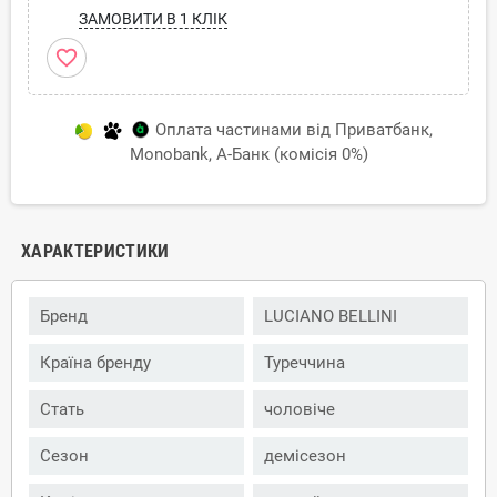
ЗАМОВИТИ В 1 КЛІК
favorite_border
Оплата частинами від Приватбанк,
Monobank, А-Банк (комісія 0%)
ХАРАКТЕРИСТИКИ
Бренд
LUCIANO BELLINI
Країна бренду
Туреччина
Стать
чоловіче
Сезон
демісезон