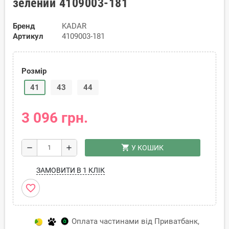
зелений 4109003-181
Бренд
KADAR
Артикул
4109003-181
Розмір
41
43
44
3 096 грн.
shopping_cart
remove
add
У КОШИК
ЗАМОВИТИ В 1 КЛІК
favorite_border
Оплата частинами від Приватбанк,