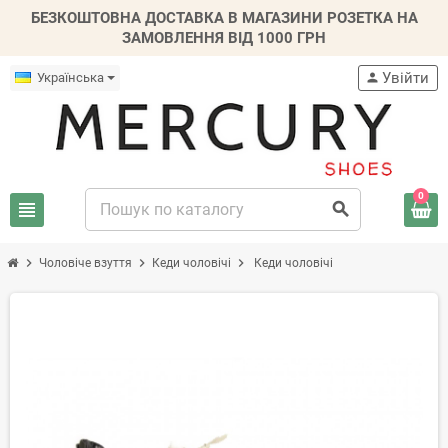
БЕЗКОШТОВНА ДОСТАВКА В МАГАЗИНИ РОЗЕТКА НА
ЗАМОВЛЕННЯ ВІД 1000 ГРН
Увійти
Українська
person
0
view_headline
search
chevron_right
chevron_right
chevron_right
Чоловіче взуття
Кеди чоловічі
Кеди чоловічі