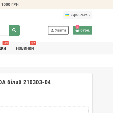
 1000 ГРН
Українська
0
search
person
Увійти
0 грн.
-50%
NEW
ЖКИ
НОВИНКИ
DA білий 210303-04