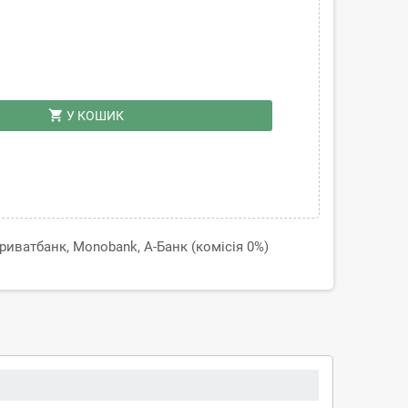
shopping_cart
У КОШИК
иватбанк, Monobank, А-Банк (комісія 0%)