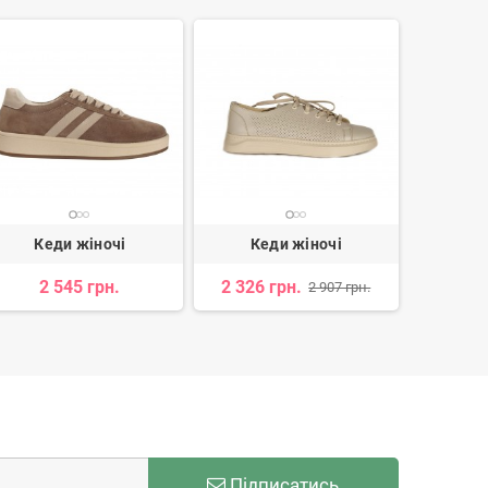
Кеди жіночі
Кеди жіночі
Ке
2 545 грн.
2 326 грн.
1 
2 907 грн.
Підписатись