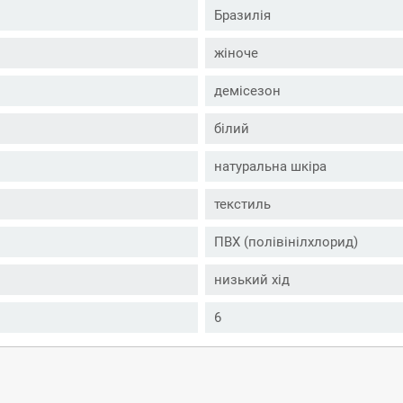
Бразилія
жіноче
демісезон
білий
натуральна шкіра
текстиль
ПВХ (полівінілхлорид)
низький хід
6