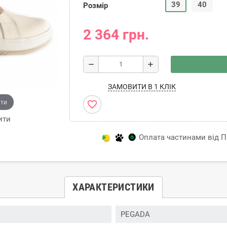
39
40
Розмір
2 364 грн.
remove
add
ЗАМОВИТИ В 1 КЛІК
ити
favorite_border
ити
Оплата частинами від Пр
ХАРАКТЕРИСТИКИ
PEGADA