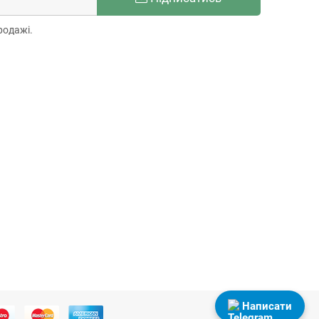
родажі.
Написати