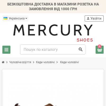
БЕЗКОШТОВНА ДОСТАВКА В МАГАЗИНИ РОЗЕТКА НА
ЗАМОВЛЕННЯ ВІД 1000 ГРН
Увійти
Українська
person
0
view_headline
search
chevron_right
chevron_right
chevron_right
Чоловіче взуття
Кеди чоловічі
Кеди чоловічі