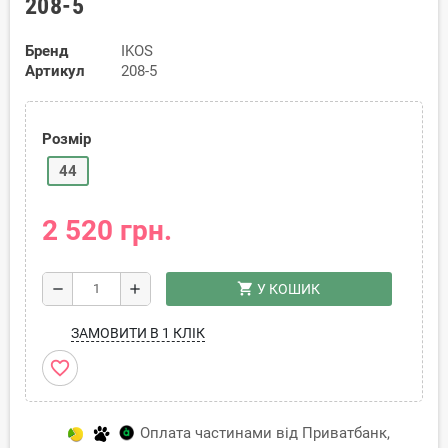
208-5
Бренд
IKOS
Артикул
208-5
Розмір
44
2 520 грн.
shopping_cart
remove
add
У КОШИК
ЗАМОВИТИ В 1 КЛІК
favorite_border
Оплата частинами від Приватбанк,