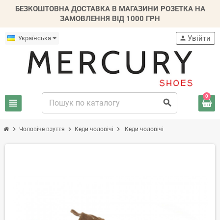
БЕЗКОШТОВНА ДОСТАВКА В МАГАЗИНИ РОЗЕТКА НА
ЗАМОВЛЕННЯ ВІД 1000 ГРН
Увійти
Українська
person
0
view_headline
search
chevron_right
chevron_right
chevron_right
Чоловіче взуття
Кеди чоловічі
Кеди чоловічі
-20%