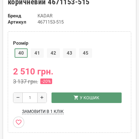
коричневий 4671153-515
Бренд
KADAR
Артикул
4671153-515
Розмір
40
41
42
43
45
2 510 грн.
3 137 грн.
-20%
shopping_cart
remove
add
У КОШИК
ЗАМОВИТИ В 1 КЛІК
favorite_border