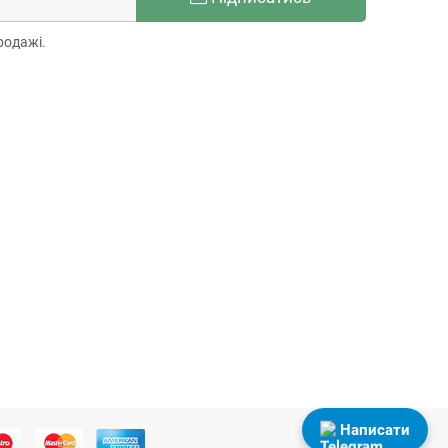
родажі.
Написати