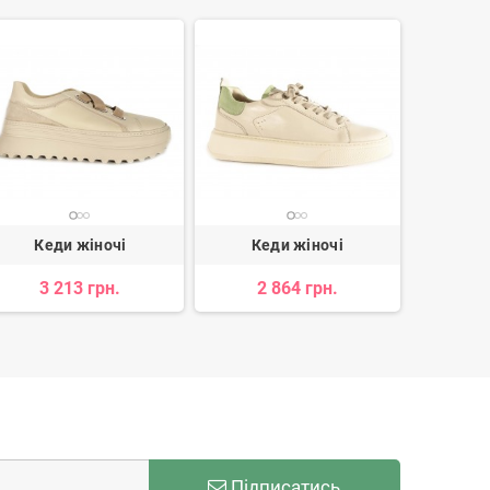
Кеди жіночі
Кеди жіночі
Ке
3 213 грн.
2 864 грн.
1 146 
Підписатись