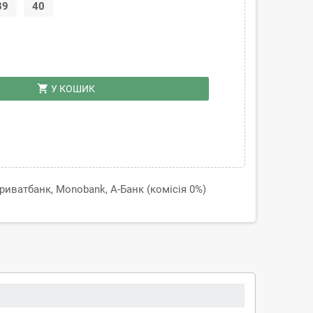
39
40
shopping_cart
У КОШИК
иватбанк, Monobank, А-Банк (комісія 0%)