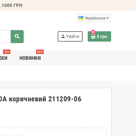
 1000 ГРН
Українська
0
search
person
Увійти
0 грн.
-50%
NEW
ЖКИ
НОВИНКИ
DA коричневий 211209-06