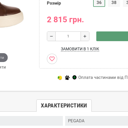
36
38
Розмір
2 815 грн.
remove
add
ЗАМОВИТИ В 1 КЛІК
ити
favorite_border
ити
Оплата частинами від Пр
ХАРАКТЕРИСТИКИ
PEGADA