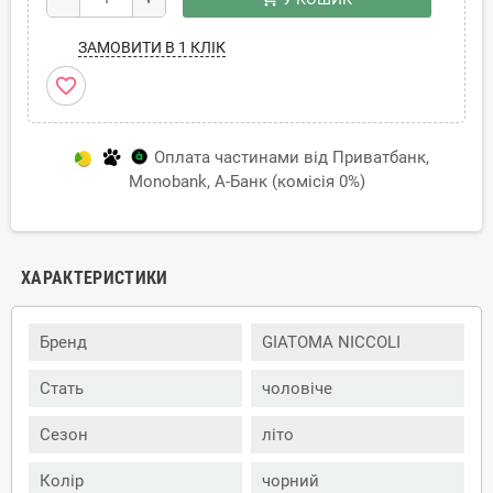
ЗАМОВИТИ В 1 КЛІК
favorite_border
Оплата частинами від Приватбанк,
Monobank, А-Банк (комісія 0%)
ХАРАКТЕРИСТИКИ
Бренд
GIATOMA NICCOLI
Стать
чоловіче
Сезон
літо
Колір
чорний