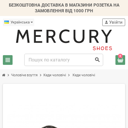
БЕЗКОШТОВНА ДОСТАВКА В МАГАЗИНИ РОЗЕТКА НА
ЗАМОВЛЕННЯ ВІД 1000 ГРН
Увійти
Українська
person
0
view_headline
search
chevron_right
chevron_right
chevron_right
Чоловіче взуття
Кеди чоловічі
Кеди чоловічі
-20%