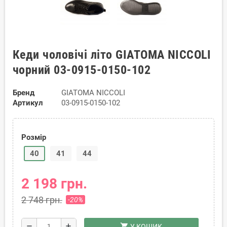
Кеди чоловічі літо GIATOMA NICCOLI
чорний 03-0915-0150-102
Бренд
GIATOMA NICCOLI
Артикул
03-0915-0150-102
Розмір
40
41
44
2 198 грн.
2 748 грн.
-20%
shopping_cart
remove
add
У КОШИК