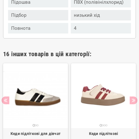
Підошва
ПВХ (полівінілхлорид)
Підбор
низький хід
Повнота
4
16 інших товарів в цій категорії:
Кеди підліткові для дівчат
Кеди підліткові