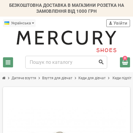
БЕЗКОШТОВНА ДОСТАВКА В МАГАЗИНИ РОЗЕТКА НА
ЗАМОВЛЕННЯ ВІД 1000 ГРН
Увійти
Українська
person
0
view_headline
search
chevron_right
chevron_right
chevron_right
chevron_right
Дитяче взуття
Взуття для дівчат
Кеди для дівчат
Кеди підліт