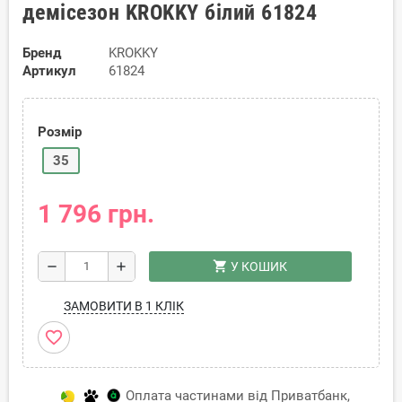
демісезон KROKKY білий 61824
Бренд
KROKKY
Артикул
61824
Розмір
35
1 796 грн.
shopping_cart
remove
add
У КОШИК
ЗАМОВИТИ В 1 КЛІК
favorite_border
Оплата частинами від Приватбанк,