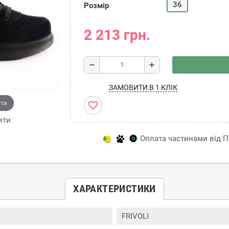
36
Розмір
2 213 грн.
remove
add
ЗАМОВИТИ В 1 КЛІК
ити
favorite_border
ити
Оплата частинами від Пр
ХАРАКТЕРИСТИКИ
FRIVOLI