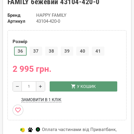
FAMILY бежевий 43104-420-0
Бренд
HAPPY FAMILY
Артикул
43104-420-0
Розмір
36
37
38
39
40
41
2 995 грн.
shopping_cart
remove
add
У КОШИК
ЗАМОВИТИ В 1 КЛІК
favorite_border
Оплата частинами від Приватбанк,