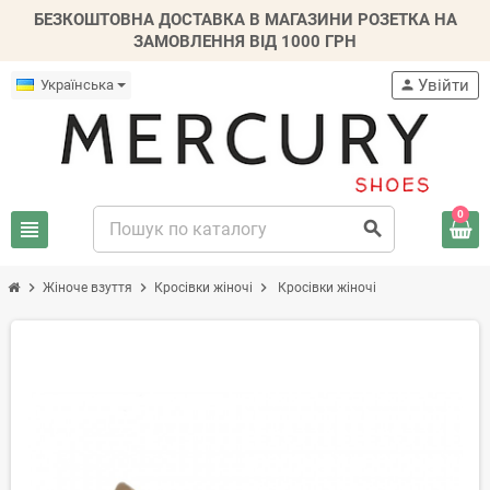
БЕЗКОШТОВНА ДОСТАВКА В МАГАЗИНИ РОЗЕТКА НА
ЗАМОВЛЕННЯ ВІД 1000 ГРН
Увійти
Українська
person
0
view_headline
search
chevron_right
chevron_right
chevron_right
Жіноче взуття
Кросівки жіночі
Кросівки жіночі