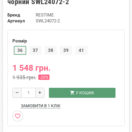
чорний SWL24072-2
Бренд
RESTIME
Артикул
SWL24072-2
Розмір
36
37
38
39
41
1 548 грн.
1 935 грн.
-20%
shopping_cart
remove
add
У КОШИК
ЗАМОВИТИ В 1 КЛІК
favorite_border