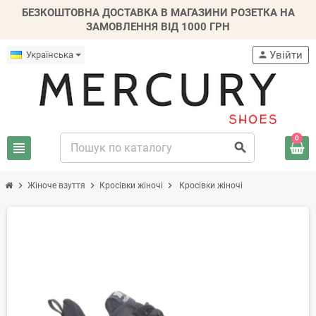
БЕЗКОШТОВНА ДОСТАВКА В МАГАЗИНИ РОЗЕТКА НА
ЗАМОВЛЕННЯ ВІД 1000 ГРН
Увійти
Українська
person
0
view_headline
search
chevron_right
chevron_right
chevron_right
Жіноче взуття
Кросівки жіночі
Кросівки жіночі
-20%