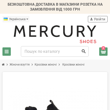
БЕЗКОШТОВНА ДОСТАВКА В МАГАЗИНИ РОЗЕТКА НА
ЗАМОВЛЕННЯ ВІД 1000 ГРН
Увійти
Українська
person
0
view_headline
search
chevron_right
chevron_right
chevron_right
Жіноче взуття
Кросівки жіночі
Кросівки жіночі
-20%