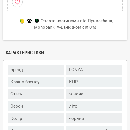
favorite_border
Оплата частинами від Приватбанк,
Monobank, А-Банк (комісія 0%)
ХАРАКТЕРИСТИКИ
Бренд
LONZA
Країна бренду
КНР
Стать
жіноче
Сезон
літо
Колір
чорний