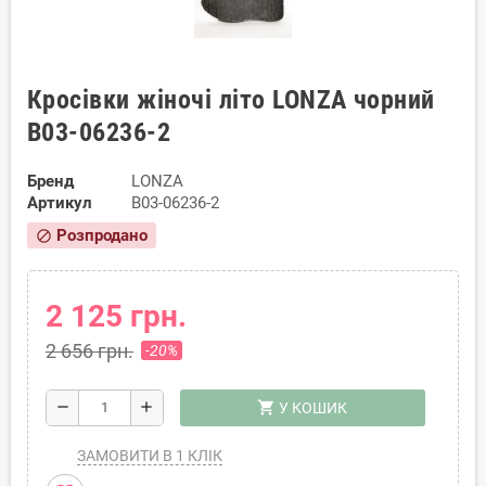
Кросівки жіночі літо LONZA чорний
B03-06236-2
Бренд
LONZA
Артикул
B03-06236-2
Розпродано
block
2 125 грн.
2 656 грн.
-20%
shopping_cart
remove
add
У КОШИК
ЗАМОВИТИ В 1 КЛІК