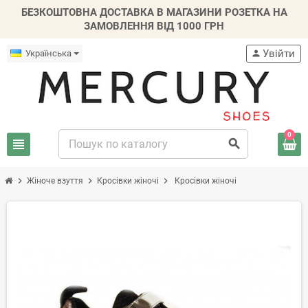
БЕЗКОШТОВНА ДОСТАВКА В МАГАЗИНИ РОЗЕТКА НА
ЗАМОВЛЕННЯ ВІД 1000 ГРН
Увійти
Українська
person
0
view_headline
search
chevron_right
chevron_right
chevron_right
Жіноче взуття
Кросівки жіночі
Кросівки жіночі
-20%