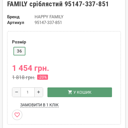
FAMILY сріблястий 95147-337-851
Бренд
HAPPY FAMILY
Артикул
95147-337-851
Розмір
36
1 454 грн.
1 818 грн.
-20%
shopping_cart
remove
add
У КОШИК
ЗАМОВИТИ В 1 КЛІК
favorite_border