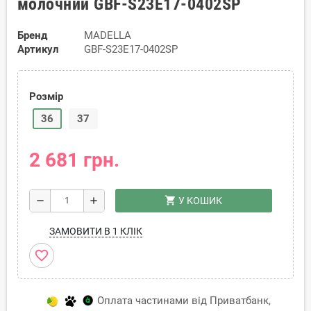
молочний GBF-S23E17-0402SP
Бренд
MADELLA
Артикул
GBF-S23E17-0402SP
Розмір
36
37
2 681 грн.
shopping_cart
remove
add
У КОШИК
ЗАМОВИТИ В 1 КЛІК
favorite_border
Оплата частинами від Приватбанк,