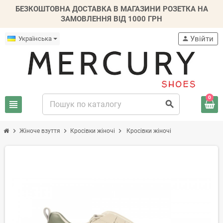
БЕЗКОШТОВНА ДОСТАВКА В МАГАЗИНИ РОЗЕТКА НА
ЗАМОВЛЕННЯ ВІД 1000 ГРН
Увійти
Українська
person
0
view_headline
search
chevron_right
chevron_right
chevron_right
Жіноче взуття
Кросівки жіночі
Кросівки жіночі