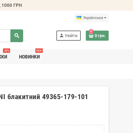
 1000 ГРН
Українська
0
search
person
Увійти
0 грн.
-50%
NEW
ЖКИ
НОВИНКИ
NI блакитний 49365-179-101