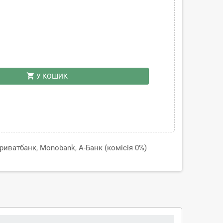
shopping_cart
У КОШИК
иватбанк, Monobank, А-Банк (комісія 0%)