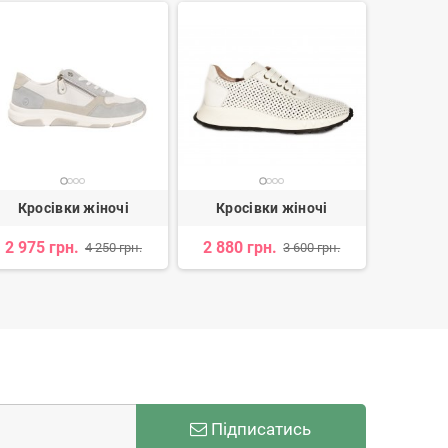
Кросівки жіночі
Кросівки жіночі
Крос
2 975 грн.
2 880 грн.
2 
4 250 грн.
3 600 грн.
Підписатись