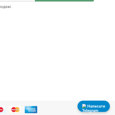
родажі.
Написати