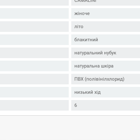
CAMALINI
жіноче
літо
блакитний
натуральний нубук
натуральна шкіра
ПВХ (полівінілхлорид)
низький хід
6