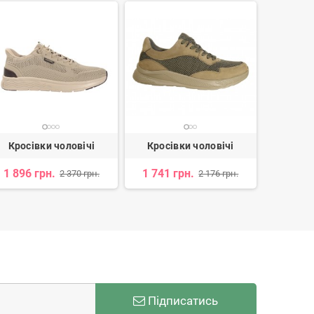
Кросівки чоловічі
Кросівки чоловічі
Кросі
1 896 грн.
1 741 грн.
1 680 
2 370 грн.
2 176 грн.
Підписатись