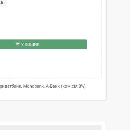
45
shopping_cart
У КОШИК
иватбанк, Monobank, А-Банк (комісія 0%)