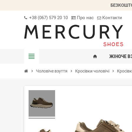
БЕЗКОШТО
+38 (067) 579 20 10
Про нас
Контакти
view_headline
ЖІНОЧЕ В
home
chevron_right
Чоловіче взуття
chevron_right
Кросівки чоловічі
chevron_right
Кросівк