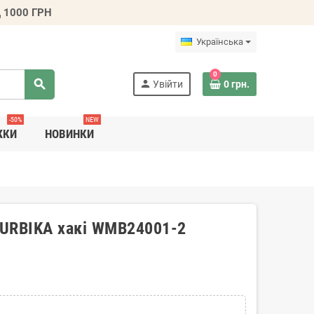
 1000 ГРН
Українська
0
search
person
Увійти
0 грн.
-50%
NEW
ЖКИ
НОВИНКИ
н URBIKA хакі WMB24001-2