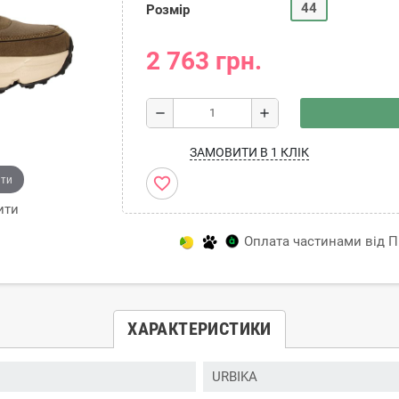
44
Розмір
2 763 грн.
remove
add
ЗАМОВИТИ В 1 КЛІК
ити
favorite_border
ити
Оплата частинами від Пр
ХАРАКТЕРИСТИКИ
URBIKA