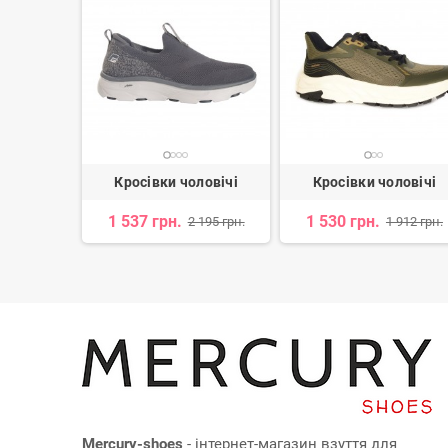
ловічі
Кросівки чоловічі
Кросівки чоловічі
1 537 грн.
1 530 грн.
 850 грн.
2 195 грн.
1 912 грн.
Mercury-shoes
- інтернет-магазин взуття для