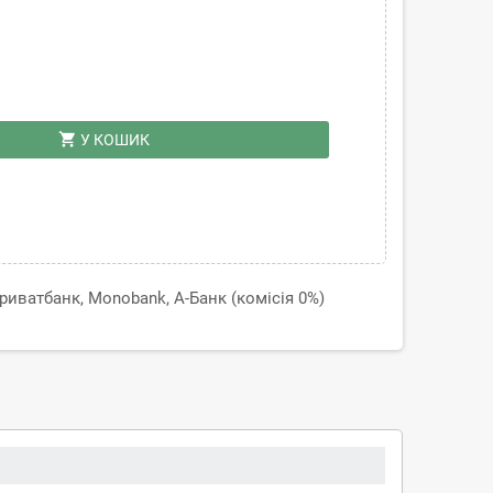
shopping_cart
У КОШИК
иватбанк, Monobank, А-Банк (комісія 0%)