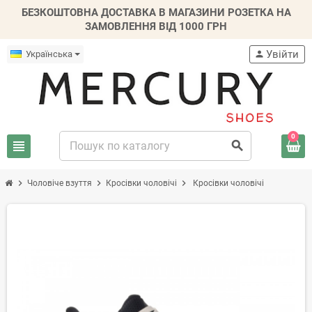
БЕЗКОШТОВНА ДОСТАВКА В МАГАЗИНИ РОЗЕТКА НА
ЗАМОВЛЕННЯ ВІД 1000 ГРН
Увійти
Українська
person
0
view_headline
search
chevron_right
chevron_right
chevron_right
Чоловіче взуття
Кросівки чоловічі
Кросівки чоловічі
-20%