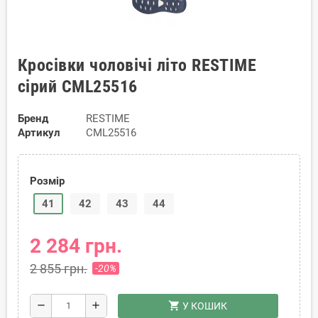
Кросівки чоловічі літо RESTIME
сірий CML25516
Бренд
RESTIME
Артикул
CML25516
Розмір
41
42
43
44
2 284 грн.
2 855 грн.
-20%
shopping_cart
remove
add
У КОШИК