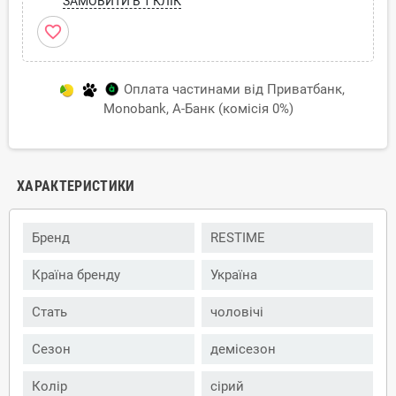
ЗАМОВИТИ В 1 КЛІК
favorite_border
Оплата частинами від Приватбанк,
Monobank, А-Банк (комісія 0%)
ХАРАКТЕРИСТИКИ
Бренд
RESTIME
Країна бренду
Україна
Стать
чоловічі
Сезон
демісезон
Колір
сірий