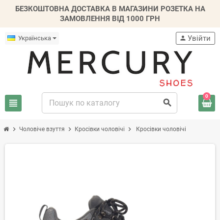
БЕЗКОШТОВНА ДОСТАВКА В МАГАЗИНИ РОЗЕТКА НА
ЗАМОВЛЕННЯ ВІД 1000 ГРН
Увійти
Українська
person
0
view_headline
search
chevron_right
chevron_right
chevron_right
Чоловіче взуття
Кросівки чоловічі
Кросівки чоловічі