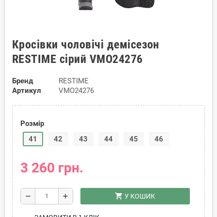
Кросівки чоловічі демісезон
RESTIME сірий VMO24276
Бренд
RESTIME
Артикул
VMO24276
Розмір
41
42
43
44
45
46
3 260 грн.
shopping_cart
remove
add
У КОШИК