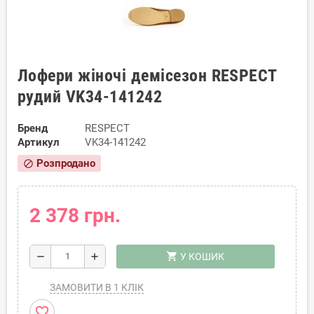
Лофери жіночі демісезон RESPECT
рудий VK34-141242
Бренд
RESPECT
Артикул
VK34-141242
Розпродано
block
2 378 грн.
shopping_cart
remove
add
У КОШИК
ЗАМОВИТИ В 1 КЛІК
favorite_border