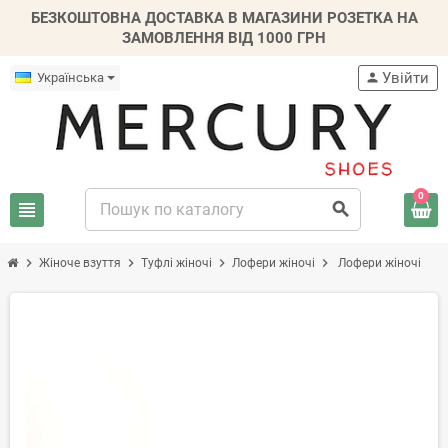
БЕЗКОШТОВНА ДОСТАВКА В МАГАЗИНИ РОЗЕТКА НА
ЗАМОВЛЕННЯ ВІД 1000 ГРН
Увійти
Українська
person
0
view_headline
search
chevron_right
chevron_right
chevron_right
chevron_right
Жіноче взуття
Туфлі жіночі
Лофери жіночі
Лофери жіночі