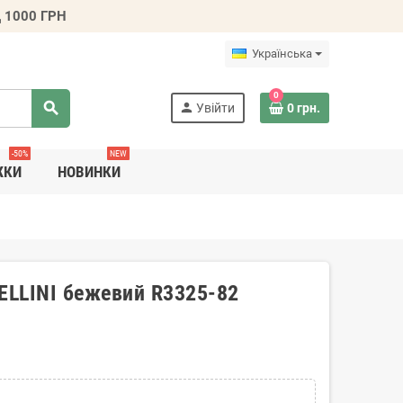
 1000 ГРН
Українська
0
search
person
Увійти
0 грн.
-50%
NEW
ЖКИ
НОВИНКИ
FELLINI бежевий R3325-82