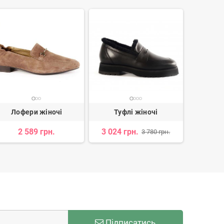
Лофери жіночі
Туфлі жіночі
Лофери 
2 589 грн.
3 024 грн.
2 913 
3 780 грн.
Підписатись