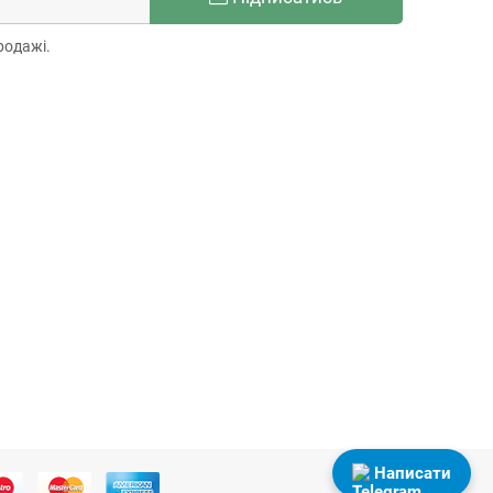
родажі.
Написати