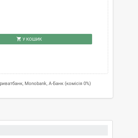
shopping_cart
У КОШИК
иватбанк, Monobank, А-Банк (комісія 0%)