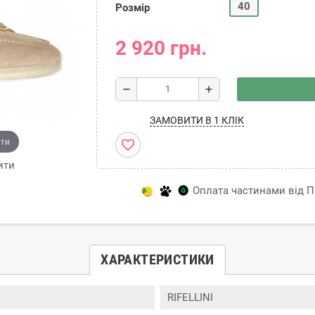
40
Розмір
2 920 грн.
remove
add
ЗАМОВИТИ В 1 КЛІК
ити
favorite_border
ити
Оплата частинами від Пр
ХАРАКТЕРИСТИКИ
RIFELLINI