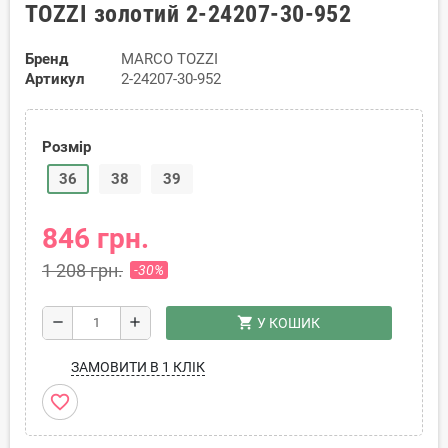
TOZZI золотий 2-24207-30-952
Бренд
MARCO TOZZI
Артикул
2-24207-30-952
Розмір
36
38
39
846 грн.
1 208 грн.
-30%
shopping_cart
remove
add
У КОШИК
ЗАМОВИТИ В 1 КЛІК
favorite_border