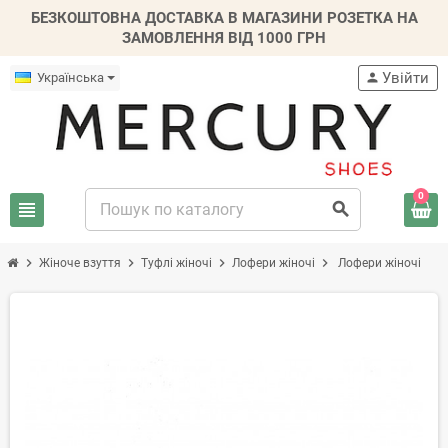
БЕЗКОШТОВНА ДОСТАВКА В МАГАЗИНИ РОЗЕТКА НА
ЗАМОВЛЕННЯ ВІД 1000 ГРН
Увійти
Українська
person
0
view_headline
search
chevron_right
chevron_right
chevron_right
chevron_right
Жіноче взуття
Туфлі жіночі
Лофери жіночі
Лофери жіночі
-30%