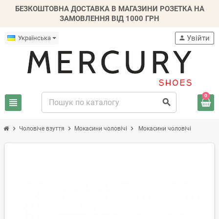
БЕЗКОШТОВНА ДОСТАВКА В МАГАЗИНИ РОЗЕТКА НА
ЗАМОВЛЕННЯ ВІД 1000 ГРН
Увійти
Українська
person
0
view_headline
search
chevron_right
chevron_right
chevron_right
Чоловіче взуття
Mокасини чоловічі
Мокасини чоловічі