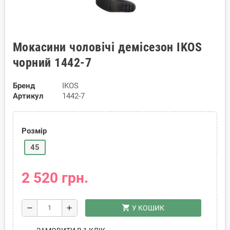
Мокасини чоловічі демісезон IKOS
чорний 1442-7
Бренд
IKOS
Артикул
1442-7
Розмір
45
2 520 грн.
shopping_cart
remove
add
У КОШИК