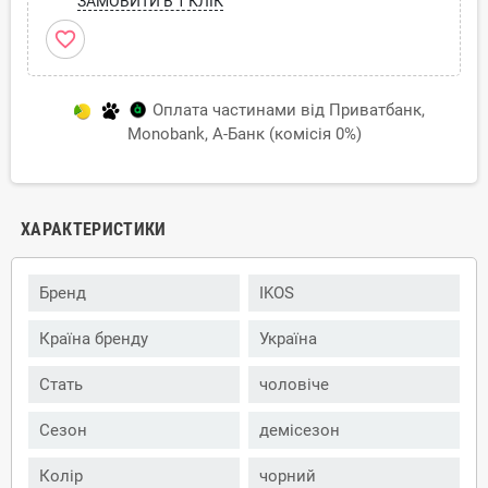
ЗАМОВИТИ В 1 КЛІК
favorite_border
Оплата частинами від Приватбанк,
Monobank, А-Банк (комісія 0%)
ХАРАКТЕРИСТИКИ
Бренд
IKOS
Країна бренду
Україна
Стать
чоловіче
Сезон
демісезон
Колір
чорний