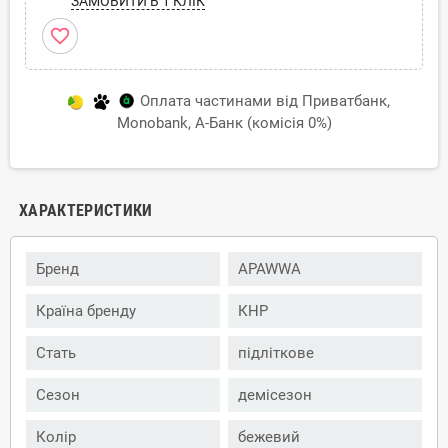
ЗАМОВИТИ В 1 КЛІК
favorite_border
Оплата частинами від Приватбанк,
Monobank, А-Банк (комісія 0%)
ХАРАКТЕРИСТИКИ
Бренд
APAWWA
Країна бренду
КНР
Стать
підліткове
Сезон
демісезон
Колір
бежевий