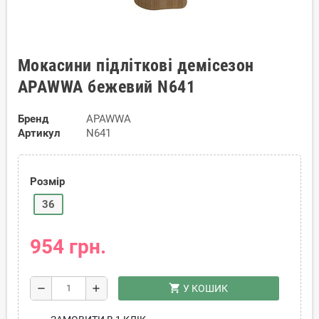
Мокасини підліткові демісезон
APAWWA бежевий N641
Бренд
APAWWA
Артикул
N641
Розмір
36
954 грн.
shopping_cart
remove
add
У КОШИК