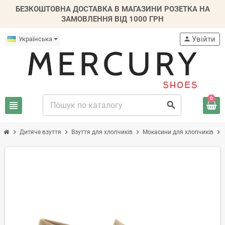
БЕЗКОШТОВНА ДОСТАВКА В МАГАЗИНИ РОЗЕТКА НА
ЗАМОВЛЕННЯ ВІД 1000 ГРН
Увійти
Українська
person
0
view_headline
search
chevron_right
chevron_right
chevron_right
chevron_right
Дитяче взуття
Взуття для хлопчиків
Мокасини для хлопчиків