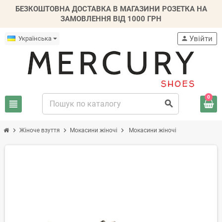
БЕЗКОШТОВНА ДОСТАВКА В МАГАЗИНИ РОЗЕТКА НА
ЗАМОВЛЕННЯ ВІД 1000 ГРН
Увійти
Українська
person
0
view_headline
search
chevron_right
chevron_right
chevron_right
Жіноче взуття
Мокасини жіночі
Мокасини жіночі