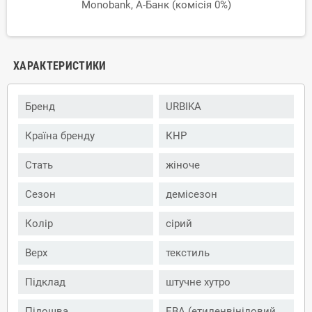
Monobank, А-Банк (комісія 0%)
ХАРАКТЕРИСТИКИ
Бренд
URBIKA
Країна бренду
КНР
Стать
жіноче
Сезон
демісезон
Колір
сірий
Верх
текстиль
Підклад
штучне хутро
Підошва
ЕВА (етиленвініловий