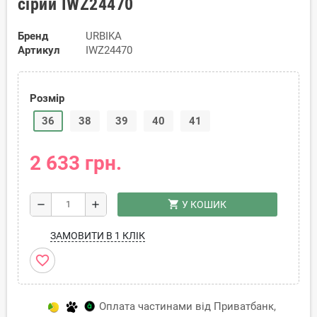
сірий IWZ24470
Бренд
URBIKA
Артикул
IWZ24470
Розмір
36
38
39
40
41
2 633 грн.
shopping_cart
remove
add
У КОШИК
ЗАМОВИТИ В 1 КЛІК
favorite_border
Оплата частинами від Приватбанк,