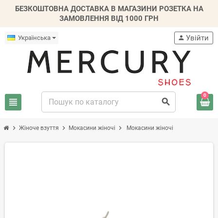
БЕЗКОШТОВНА ДОСТАВКА В МАГАЗИНИ РОЗЕТКА НА
ЗАМОВЛЕННЯ ВІД 1000 ГРН
Увійти
Українська
person
0
view_headline
search
chevron_right
chevron_right
chevron_right
Жіноче взуття
Мокасини жіночі
Мокасини жіночі
-20%