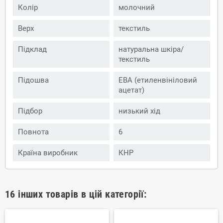
Колір
молочний
Верх
текстиль
Підклад
натуральна шкіра/
текстиль
Підошва
ЕВА (етиленвініловий
ацетат)
Підбор
низький хід
Повнота
6
Країна виробник
КНР
16 інших товарів в цій категорії: