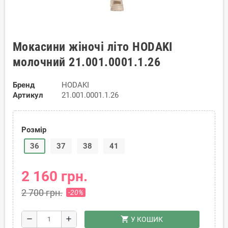
Мокасини жіночі літо HODAKI
молочний 21.001.0001.1.26
Бренд
HODAKI
Артикул
21.001.0001.1.26
Розмір
36
37
38
41
2 160 грн.
2 700 грн.
-20%
shopping_cart
remove
add
У КОШИК