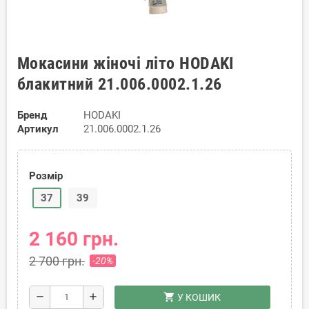
Мокасини жіночі літо HODAKI
блакитний 21.006.0002.1.26
Бренд
HODAKI
Артикул
21.006.0002.1.26
Розмір
37
39
2 160 грн.
2 700 грн.
-20%
shopping_cart
remove
add
У КОШИК