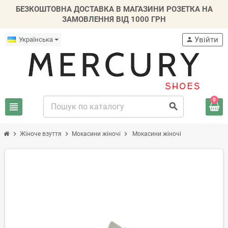
БЕЗКОШТОВНА ДОСТАВКА В МАГАЗИНИ РОЗЕТКА НА
ЗАМОВЛЕННЯ ВІД 1000 ГРН
Увійти
Українська
person
0
view_headline
search
chevron_right
chevron_right
chevron_right
Жіноче взуття
Мокасини жіночі
Мокасини жіночі
-20%