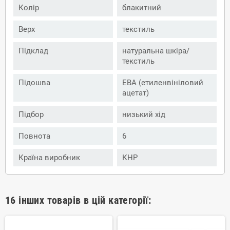
Колір
блакитний
Верх
текстиль
Підклад
натуральна шкіра/
текстиль
Підошва
ЕВА (етиленвініловий
ацетат)
Підбор
низький хід
Повнота
6
Країна виробник
КНР
16 інших товарів в цій категорії: