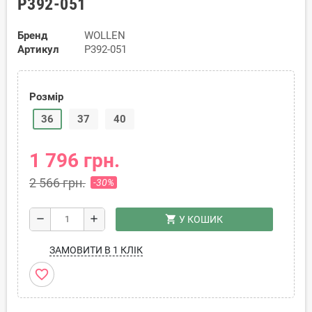
P392-051
Бренд
WOLLEN
Артикул
P392-051
Розмір
36
37
40
1 796 грн.
2 566 грн.
-30%
shopping_cart
remove
add
У КОШИК
ЗАМОВИТИ В 1 КЛІК
favorite_border