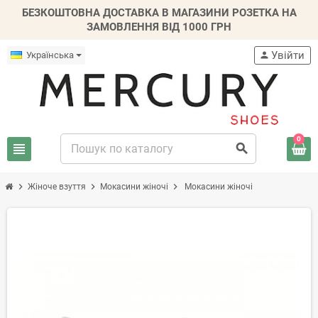
БЕЗКОШТОВНА ДОСТАВКА В МАГАЗИНИ РОЗЕТКА НА
ЗАМОВЛЕННЯ ВІД 1000 ГРН
Увійти
Українська
person
0
view_headline
search
chevron_right
chevron_right
chevron_right
Жіноче взуття
Мокасини жіночі
Мокасини жіночі
-30%