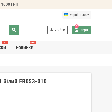
 1000 ГРН
Українська
0
search
person
Увійти
0 грн.
-50%
NEW
ЖКИ
НОВИНКИ
N білий ER053-010