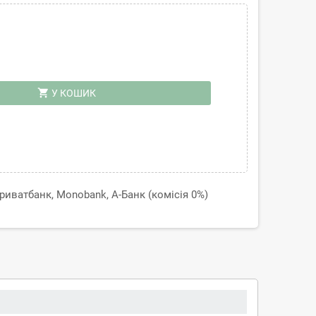
shopping_cart
У КОШИК
иватбанк, Monobank, А-Банк (комісія 0%)