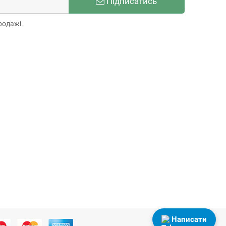
Підписатись
родажі.
Написати