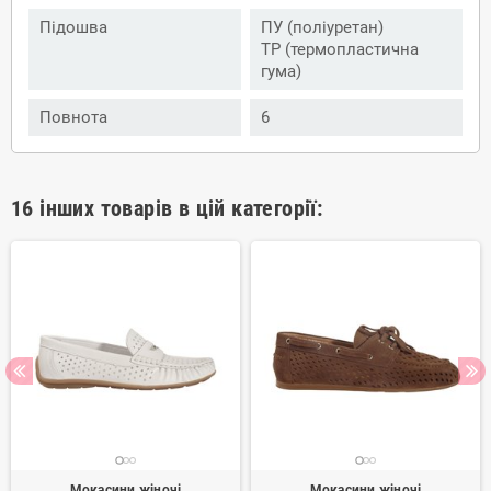
Підошва
ПУ (поліуретан)
ТР (термопластична
гума)
Повнота
6
16 інших товарів в цій категорії:
Мокасини жіночі
Мокасини жіночі