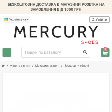
БЕЗКОШТОВНА ДОСТАВКА В МАГАЗИНИ РОЗЕТКА НА
ЗАМОВЛЕННЯ ВІД 1000 ГРН
Увійти
Українська
person
0
view_headline
search
chevron_right
chevron_right
chevron_right
Жіноче взуття
Мокасини жіночі
Мокасини жіночі
-30%