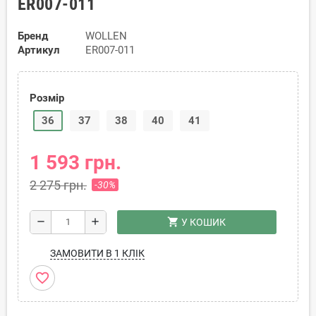
ER007-011
Бренд
WOLLEN
Артикул
ER007-011
Розмір
36
37
38
40
41
1 593 грн.
2 275 грн.
-30%
shopping_cart
remove
add
У КОШИК
ЗАМОВИТИ В 1 КЛІК
favorite_border