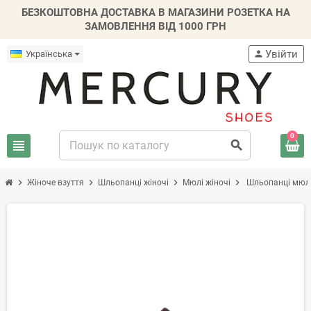
БЕЗКОШТОВНА ДОСТАВКА В МАГАЗИНИ РОЗЕТКА НА
ЗАМОВЛЕННЯ ВІД 1000 ГРН
Увійти
Українська
person
0
view_headline
search
chevron_right
chevron_right
chevron_right
chevron_right
Жіноче взуття
Шльопанці жіночі
Мюлі жіночі
Шльопанці мюлі
-30%