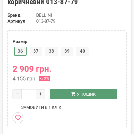
коричневий 013-87-79
Бренд
BELLINI
Артикул
013-87-79
Розмір
36
37
38
39
40
2 909 грн.
4 155 грн.
-30%
shopping_cart
remove
add
У КОШИК
ЗАМОВИТИ В 1 КЛІК
favorite_border